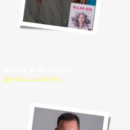
COORDENADOR
TÉCNICO:
Marcos M. de Oliveira
@institutoadvento