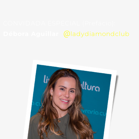
CONVIDADA ESPECIAL (Prefácio):
@
Débora Aguillar
ladydiamondclub