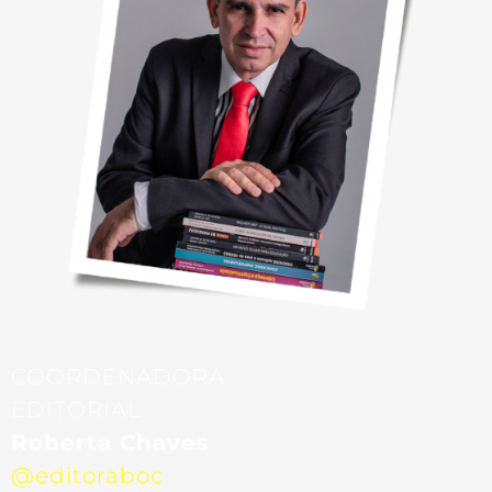
COORDENADORA
EDITORIAL:
Roberta Chaves
@editoraboc